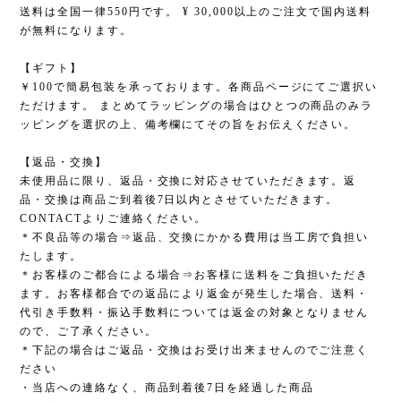
送料は全国一律550円です。 ¥ 30,000以上のご注文で国内送料
が無料になります。
【ギフト】
￥100で簡易包装を承っております。各商品ページにてご選択い
ただけます。 まとめてラッピングの場合はひとつの商品のみラ
ッピングを選択の上、備考欄にてその旨をお伝えください。
【返品・交換】
未使用品に限り、返品・交換に対応させていただきます。返
品・交換は商品ご到着後7日以内とさせていただきます。
CONTACTよりご連絡ください。
＊不良品等の場合⇒返品、交換にかかる費用は当工房で負担い
たします。
＊お客様のご都合による場合⇒お客様に送料をご負担いただき
ます。お客様都合での返品により返金が発生した場合、送料・
代引き手数料・振込手数料については返金の対象となりません
ので、ご了承ください。
＊下記の場合はご返品・交換はお受け出来ませんのでご注意く
ださい
・当店への連絡なく、商品到着後7日を経過した商品