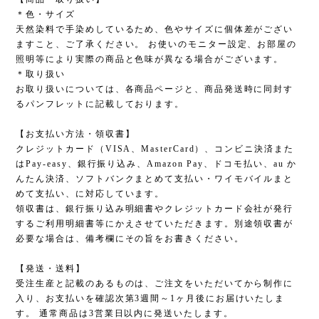
＊色・サイズ
天然染料で手染めしているため、色やサイズに個体差がござい
ますこと、ご了承ください。 お使いのモニター設定、お部屋の
照明等により実際の商品と色味が異なる場合がございます。
＊取り扱い
お取り扱いについては、各商品ページと、商品発送時に同封す
るパンフレットに記載しております。
【お支払い方法・領収書】
クレジットカード（VISA、MasterCard）、コンビニ決済また
はPay-easy、銀行振り込み、Amazon Pay、ドコモ払い、au か
んたん決済、ソフトバンクまとめて支払い・ワイモバイルまと
めて支払い、に対応しています。
領収書は、銀行振り込み明細書やクレジットカード会社が発行
するご利用明細書等にかえさせていただきます。別途領収書が
必要な場合は、備考欄にその旨をお書きください。
【発送・送料】
受注生産と記載のあるものは、ご注文をいただいてから制作に
入り、お支払いを確認次第3週間～1ヶ月後にお届けいたしま
す。 通常商品は3営業日以内に発送いたします。