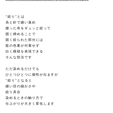
“絞り”とは
糸と針で縫い進め
縫った布をギュッと絞って
固く締めることで
固く絞られた部分には
藍の色素が付着せず
白く模様を表現できる
そんな技法です
ただ染めるだけでも
ひとつひとつに個性が出ますが
“絞り”となると
縫い目の細かさや
絞り具合
染めるときの触り方で
仕上がりが大きく変化します