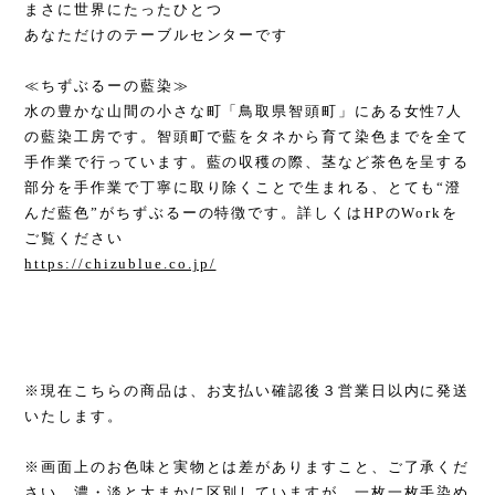
まさに世界にたったひとつ
あなただけのテーブルセンターです
≪ちずぶるーの藍染≫
水の豊かな山間の小さな町「鳥取県智頭町」にある女性7人
の藍染工房です。智頭町で藍をタネから育て染色までを全て
手作業で行っています。藍の収穫の際、茎など茶色を呈する
部分を手作業で丁寧に取り除くことで生まれる、とても“澄
んだ藍色”がちずぶるーの特徴です。詳しくはHPのWorkを
ご覧ください
https://chizublue.co.jp/
※現在こちらの商品は、お支払い確認後３営業日以内に発送
いたします。
※画面上のお色味と実物とは差がありますこと、ご了承くだ
さい。濃・淡と大まかに区別していますが、一枚一枚手染め