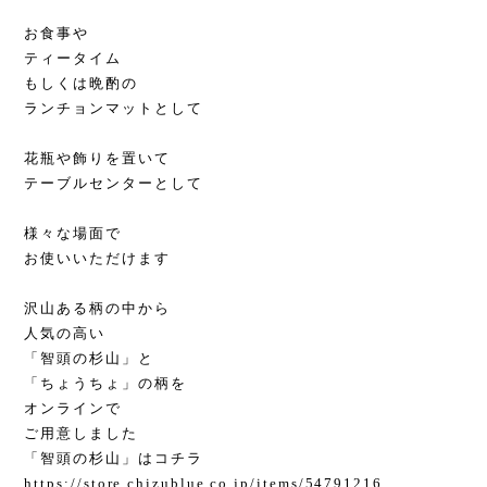
お食事や
ティータイム
もしくは晩酌の
ランチョンマットとして
花瓶や飾りを置いて
テーブルセンターとして
様々な場面で
お使いいただけます
沢山ある柄の中から
人気の高い
「智頭の杉山」と
「ちょうちょ」の柄を
オンラインで
ご用意しました
「智頭の杉山」はコチラ
https://store.chizublue.co.jp/items/54791216