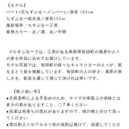
【モデル】
パート(元ちずぶるーメンバー)／身長 162cm
ちずぶるー組合員／身長153㎝
撮影場所：ちずぶるー工房
着用カラー：左／濃、右／中間
※ちずぶるーでは、工房がある鳥取県智頭町の風景や人々
の姿を作品に込めてお届けしています。
モデル写真では、智頭町の様々なキャラクターの人々が、藍
をまとう姿を掲載しています。智頭町の人の好さ、風景の美
しさを、藍染を通して感じて頂ければ幸いです。
【取り扱い等】
●天然染料による手染めのため、サイズや画面上の色味とは
多少の差がありますこと、ご了承ください
●洗濯は色落ちの恐れがありますので、他の物と分けて洗っ
てください
●漂白剤入りやアルカリ性の洗剤は避けて、洗濯してくださ