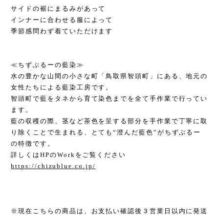
サイドの裾にまるみがあって
インナーに合わせる服によって
季節感問わず着ていただけます
≪ちずぶるーの藍染≫
水の豊かな山間の小さな町「鳥取県智頭町」にある、地元の
女性たちによる藍染工房です。
智頭町で藍をタネから育て染色までを全て手作業で行ってい
ます。
藍の収穫の際、茎など茶色を呈する部分を手作業で丁寧に取
り除くことで生まれる、とても“澄んだ藍色”がちずぶるー
の特徴です。
詳しくはHPのWorkをご覧ください
https://chizublue.co.jp/
※現在こちらの商品は、お支払い確認後３営業日以内に発送