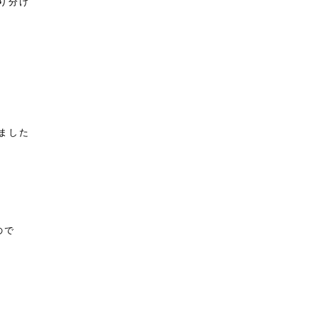
り分け
ました
ので